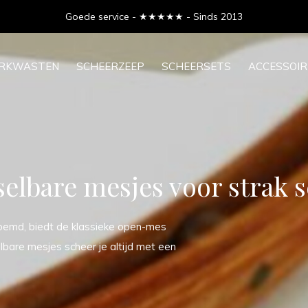
Goede service - ★★★★★ - Sinds 2013
ERKWASTEN
SCHEERZEEP
SCHEERSETS
ACCESSOIR
selbare mesjes voor strak 
emd, biedt de klassieke open-mes
elbare mesjes scheer je altijd met een