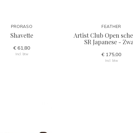
PRORASO
FEATHER
Shavette
Artist Club Open sch
SR Japanese - Zwa
€ 61,80
€ 175,00
Incl. btw
Incl. btw