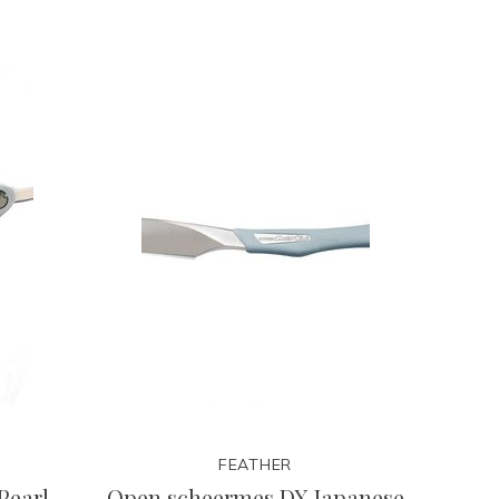
FEATHER
Pearl
Open scheermes DX Japanese