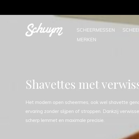
SCHEERMESSEN
SCHE
MERKEN
Shavettes met verwis
Het modern open scheermes, ook wel shavette geno
ervaring zonder slijpen of stroppen. Dankzij verwiss
scherp lemmet en maximale precisie.