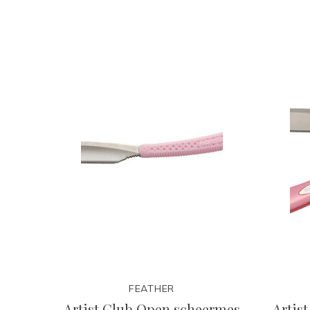
FEATHER
Artist Club Open scheermes
Artis