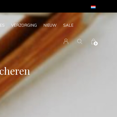
ES
VERZORGING
NIEUW
SALE
0
scheren