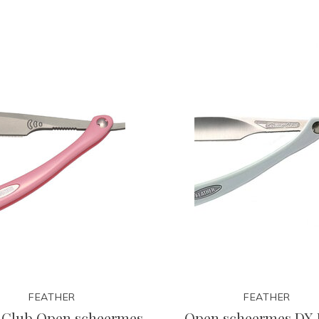
FEATHER
FEATHER
t Club Open scheermes
Open scheermes DX 