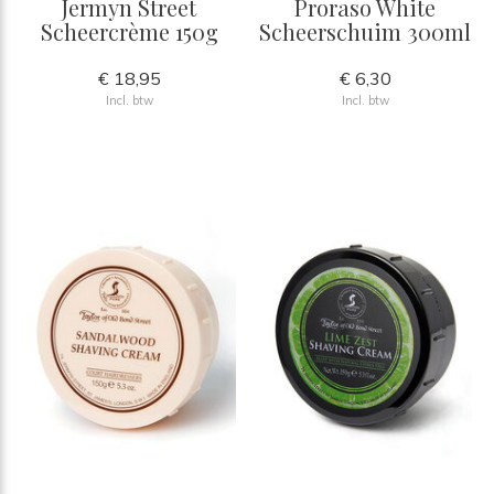
Jermyn Street
Proraso White
Scheercrème 150g
Scheerschuim 300ml
€ 18,95
€ 6,30
Incl. btw
Incl. btw