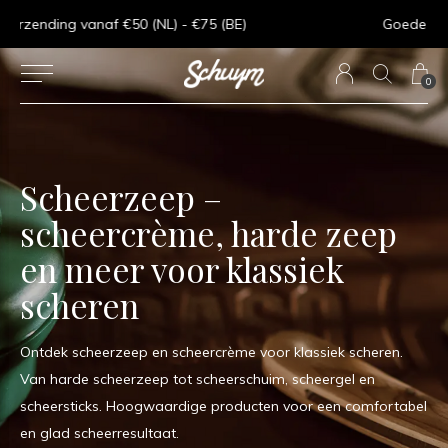
Goede service - ★★★★★ - Sinds 2013
0
Scheerzeep –
scheercrème, harde zeep
en meer voor klassiek
scheren
Ontdek scheerzeep en scheercrème voor klassiek scheren.
Van harde scheerzeep tot scheerschuim, scheergel en
scheersticks. Hoogwaardige producten voor een comfortabel
en glad scheerresultaat.