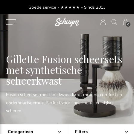
Goede service - ★★★★★ - Sinds 2013
0
Gillette Fusion scheersets
met synthetische
scheerkwast
Fusion scheerset met fibre kwast biedt modern comfort en
onderhoudsgemak. Perfect voor snel, soepel en stijlvol
scheren.
Categorieën
Filters