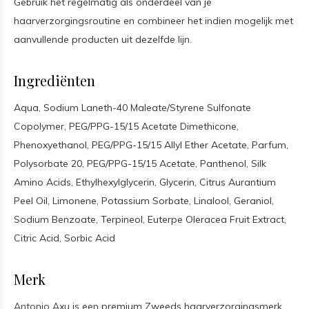
Gebruik het regelmatig als onderdeel van je
haarverzorgingsroutine en combineer het indien mogelijk met
aanvullende producten uit dezelfde lijn.
Ingrediënten
Aqua, Sodium Laneth-40 Maleate/Styrene Sulfonate
Copolymer, PEG/PPG-15/15 Acetate Dimethicone,
Phenoxyethanol, PEG/PPG-15/15 Allyl Ether Acetate, Parfum,
Polysorbate 20, PEG/PPG-15/15 Acetate, Panthenol, Silk
Amino Acids, Ethylhexylglycerin, Glycerin, Citrus Aurantium
Peel Oil, Limonene, Potassium Sorbate, Linalool, Geraniol,
Sodium Benzoate, Terpineol, Euterpe Oleracea Fruit Extract,
Citric Acid, Sorbic Acid
Merk
Antonio Axu
is een premium Zweeds haarverzorgingsmerk