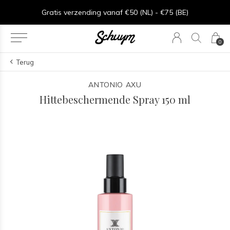
⏱︎ Snelle Levering - Op werkdagen voor 15:00 besteld = zelfde dag verzonden
Gratis verzending vanaf €50 (NL) - €75 (BE)
0
Terug
ANTONIO AXU
Hittebeschermende Spray 150 ml