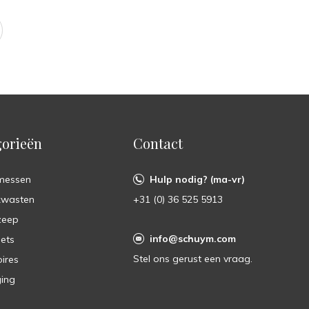
orieën
Contact
messen
Hulp nodig? (ma-vr)
kwasten
+31 (0) 36 525 5913
zeep
info@schuym.com
ets
Stel ons gerust een vraag.
ires
ing