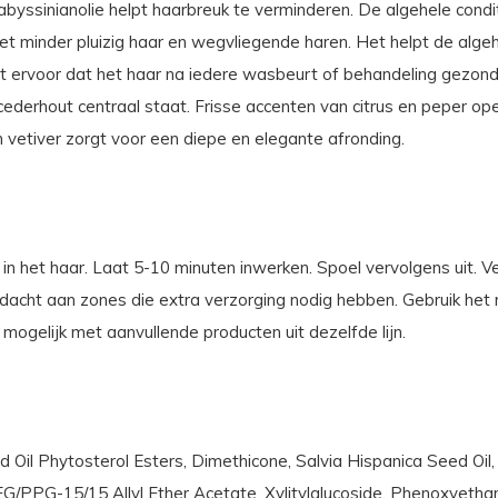
abyssinianolie helpt haarbreuk te verminderen. De algehele cond
et minder pluizig haar en wegvliegende haren. Het helpt de alge
t ervoor dat het haar na iedere wasbeurt of behandeling gezond
cederhout centraal staat. Frisse accenten van citrus en peper o
 vetiver zorgt voor een diepe en elegante afronding.
n het haar. Laat 5-10 minuten inwerken. Spoel vervolgens uit. Ve
dacht aan zones die extra verzorging nodig hebben. Gebruik het 
mogelijk met aanvullende producten uit dezelfde lijn.
 Oil Phytosterol Esters, Dimethicone, Salvia Hispanica Seed Oi
PPG-15/15 Allyl Ether Acetate, Xylitylglucoside, Phenoxyethanol