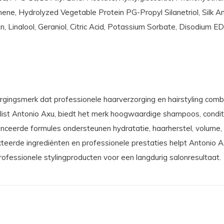
ene, Hydrolyzed Vegetable Protein PG-Propyl Silanetriol, Silk 
n, Linalool, Geraniol, Citric Acid, Potassium Sorbate, Disodium 
ingsmerk dat professionele haarverzorging en hairstyling comb
stylist Antonio Axu, biedt het merk hoogwaardige shampoos, condi
anceerde formules ondersteunen hydratatie, haarherstel, volume,
cteerde ingrediënten en professionele prestaties helpt Antonio A
rofessionele stylingproducten voor een langdurig salonresultaat.