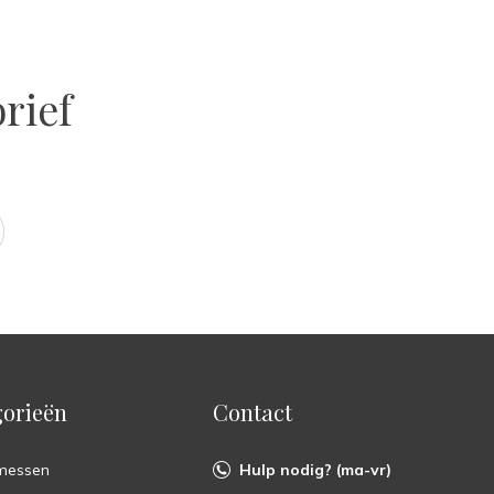
rief
orieën
Contact
messen
Hulp nodig? (ma-vr)