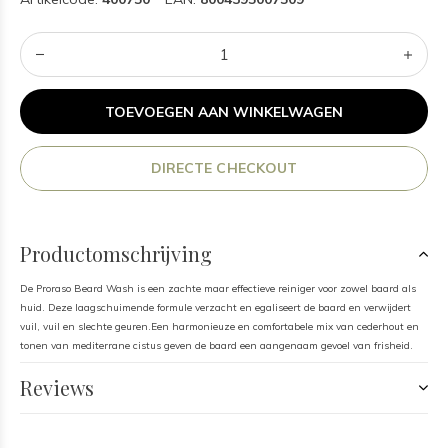
TOEVOEGEN AAN WINKELWAGEN
DIRECTE CHECKOUT
Productomschrijving
De Proraso Beard Wash is een zachte maar effectieve reiniger voor zowel baard als
huid. Deze laagschuimende formule verzacht en egaliseert de baard en verwijdert
vuil, vuil en slechte geuren.Een harmonieuze en comfortabele mix van cederhout en
tonen van mediterrane cistus geven de baard een aangenaam gevoel van frisheid.
Reviews