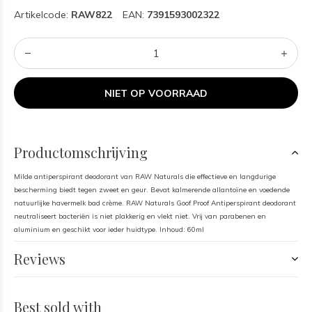
Artikelcode:
RAW822
EAN:
7391593002322
NIET OP VOORRAAD
Productomschrijving
Milde antiperspirant deodorant van RAW Naturals die effectieve en langdurige
bescherming biedt tegen zweet en geur. Bevat kalmerende allantoïne en voedende
natuurlijke havermelk bad crème. RAW Naturals Goof Proof Antiperspirant deodorant
neutraliseert bacteriën is niet plakkerig en vlekt niet. Vrij van parabenen en
aluminium en geschikt voor ieder huidtype. Inhoud: 60ml
Reviews
Best sold with