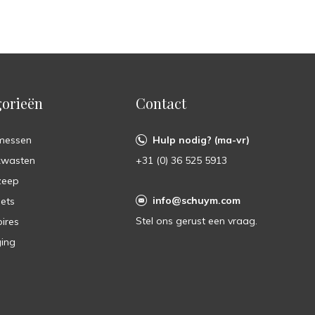
orieën
Contact
messen
Hulp nodig? (ma-vr)
kwasten
+31 (0) 36 525 5913
zeep
info@schuym.com
ets
Stel ons gerust een vraag.
ires
ing