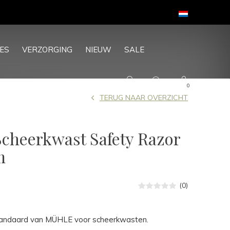
ES
VERZORGING
NIEUW
SALE
0
TERUG NAAR OVERZICHT
cheerkwast Safety Razor
m
(0)
andaard van MÜHLE voor scheerkwasten.