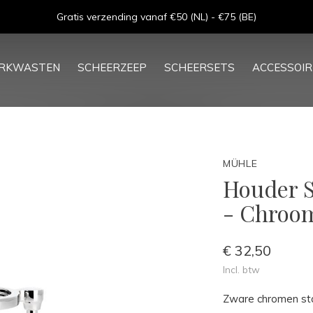
Gratis verzending vanaf €50 (NL) - €75 (BE)
ERKWASTEN
SCHEERZEEP
SCHEERSETS
ACCESSOIR
MÜHLE
Houder S
- Chroo
€ 32,50
Incl. btw
Zware chromen st