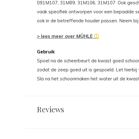
091M107, 31M89, 31M106, 31M107. Ook geschik
vaak specifiek ontworpen voor een bepaalde s
ook in de betreffende houder passen. Neem bij 
> lees meer over MÜHLE
ⓘ
Gebruik
Spoel na de scheerbeurt de kwast goed schoon
zodat de zeep goed uit is gespoeld. Let hierbi
Sla na het schoonmaken het water uit de kwast
Reviews