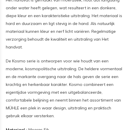
Het handvat is gemaakt van moeraseik, hout dat langdurig
onder water heeft gelegen, wat resulteert in een donkere,
diepe kleur en een karakteristieke uitstraling. Het materiaal is
hard en duurzaam en ligt stevig in de hand. Als natuurlijk
materiaal kunnen kleur en nerf licht variëren. Regelmatige
verzorging behoudt de kwaliteit en uitstraling van Het
handvat.
De Kosmo serie is ontworpen voor wie houdt van een
moderne, kosmopolitische uitstraling. De heldere vormentaal
en de markante overgang naar de hals geven de serie een
krachtig en herkenbaar karakter. Kosmo combineert een
eigentijdse vormgeving met een uitgebalanceerde,
comfortabele belijning en neemt binnen het assortiment van
MÜHLE een plek in waar design, uitstraling en praktisch
gebruik elkaar versterken.
Materiaal :
Moeras Eik