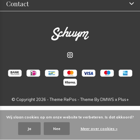
Contact
© Copyright
2026
- Theme RePos - Theme By
DMWS
x
Plus+
Wij slaan cookies op om onze website te verbeteren. Is dat akkoord?
Ja
Nee
Meer over cookies »