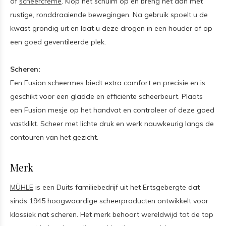
of
scheercrème
. Klop het schuim op en breng het aan met
rustige, ronddraaiende bewegingen. Na gebruik spoelt u de
kwast grondig uit en laat u deze drogen in een houder of op
een goed geventileerde plek.
Scheren:
Een Fusion scheermes biedt extra comfort en precisie en is
geschikt voor een gladde en efficiënte scheerbeurt. Plaats
een Fusion mesje op het handvat en controleer of deze goed
vastklikt. Scheer met lichte druk en werk nauwkeurig langs de
contouren van het gezicht.
Merk
MÜHLE
is een Duits familiebedrijf uit het Ertsgebergte dat
sinds 1945 hoogwaardige scheerproducten ontwikkelt voor
klassiek nat scheren. Het merk behoort wereldwijd tot de top