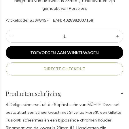
Ringmaat van de kwast is 23mm (L). Handvatten zijn
gemaakt van Porselein.
Artikelcode:
S33P84SF
EAN:
4028982007158
TOEVOEGEN AAN WINKELWAGEN
DIRECTE CHECKOUT
Productomschrijving
4-Delige scheerset uit de Sophist serie van MÜHLE. Deze set
bestaat uit een scheerkwast met Silvertip Fibre®, een Gillette
Fusion® scheermes en een bijpasende chromen houder.
Ringmaat van de kwast is 23mm (L). Handvatten zijn