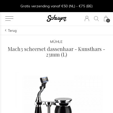
Goede service - ★★★★★ - Sinds 2013
0
Terug
MÜHLE
Mach3 scheerset dassenhaar - Kunsthars -
23mm (L)