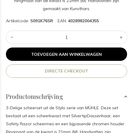
Ringmaat van de kwast is 21mm (M). Handvatten zijn
gemaakt van Kunsthars.
Artikelcode:
S091K76SR
EAN:
4028982004355
TOEVOEGEN AAN WINKELWAGEN
DIRECTE CHECKOUT
Productomschrijving
3-Delige scheerset uit de Stylo serie van MÜHLE. Deze set
bestaat uit een scheerkwast met SilvertipDassenhaar, een
Safety Razor scheermes en een bijpasende chromen houder.
Ringmaat van de kwast is 21mm (M). Handvatten zijn