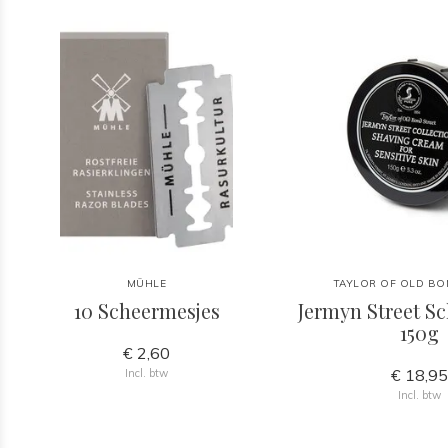
MÜHLE
TAYLOR OF OLD BO
10 Scheermesjes
Jermyn Street S
150g
€ 2,60
€ 18,9
Incl. btw
Incl. btw