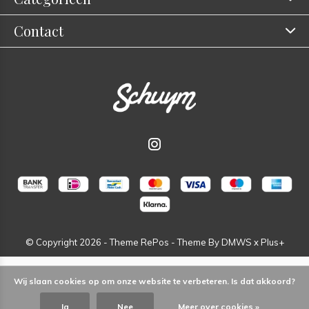
Contact
© Copyright
2026
- Theme RePos - Theme By
DMWS
x
Plus+
Wij slaan cookies op om onze website te verbeteren. Is dat akkoord?
Ja
Nee
Meer over cookies »