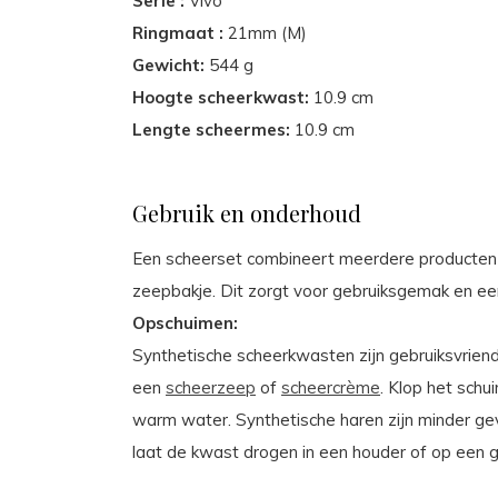
Serie :
Vivo
Ringmaat :
21mm (M)
Gewicht:
544 g
Hoogte scheerkwast:
10.9 cm
Lengte scheermes:
10.9 cm
Gebruik en onderhoud
Een scheerset combineert meerdere producten 
zeepbakje. Dit zorgt voor gebruiksgemak en een
Opschuimen:
Synthetische scheerkwasten zijn gebruiksvrien
een
scheerzeep
of
scheercrème
. Klop het sch
warm water. Synthetische haren zijn minder gev
laat de kwast drogen in een houder of op een g