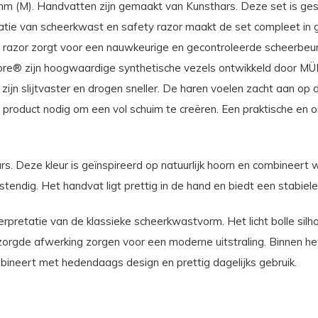
 (M). Handvatten zijn gemaakt van Kunsthars. Deze set is gesch
ie van scheerkwast en safety razor maakt de set compleet in g
y razor zorgt voor een nauwkeurige en gecontroleerde scheerbeurt
Fibre® zijn hoogwaardige synthetische vezels ontwikkeld door 
zijn slijtvaster en drogen sneller. De haren voelen zacht aan op
product nodig om een vol schuim te creëren. Een praktische en on
rs. Deze kleur is geïnspireerd op natuurlijk hoorn en combineert 
stendig. Het handvat ligt prettig in de hand en biedt een stabiele
rpretatie van de klassieke scheerkwastvorm. Het licht bolle silhou
orgde afwerking zorgen voor een moderne uitstraling. Binnen h
bineert met hedendaags design en prettig dagelijks gebruik.