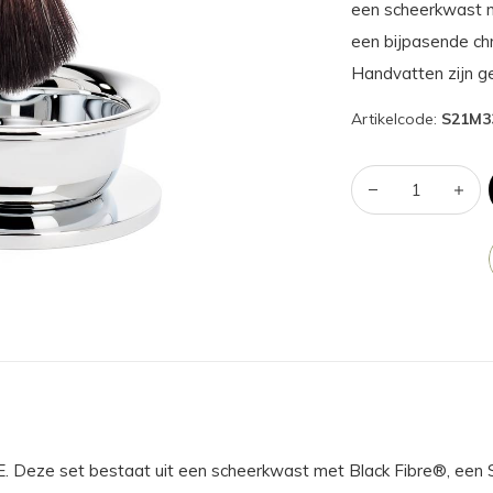
een scheerkwast m
een bijpasende ch
Handvatten zijn g
Artikelcode:
S21M3
LE. Deze set bestaat uit een scheerkwast met Black Fibre®, ee