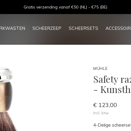
Goede service - ★★★★★ - Sinds 2013
ERKWASTEN
SCHEERZEEP
SCHEERSETS
ACCESSOIR
MÜHLE
Safety ra
- Kunsth
€ 123,00
Incl. btw
4-Delige scheerset