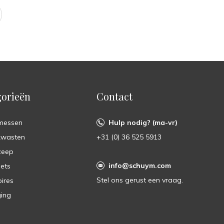
orieën
Contact
messen
Hulp nodig? (ma-vr)
kwasten
+31 (0) 36 525 5913
zeep
info@schuym.com
ets
Stel ons gerust een vraag.
ires
ing