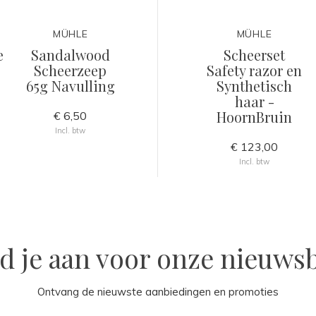
MÜHLE
MÜHLE
e
Sandalwood
Scheerset
Scheerzeep
Safety razor en
65g Navulling
Synthetisch
haar -
HoornBruin
€ 6,50
Incl. btw
€ 123,00
Incl. btw
d je aan voor onze nieuwsb
Ontvang de nieuwste aanbiedingen en promoties