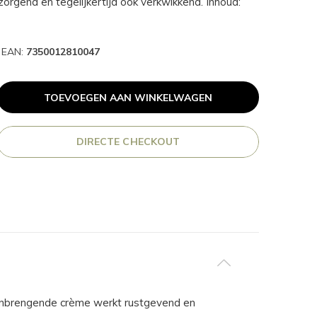
orgend en tegelijkertijd ook verkwikkend. Inhoud:
EAN:
7350012810047
TOEVOEGEN AAN WINKELWAGEN
DIRECTE CHECKOUT
htinbrengende crème werkt rustgevend en