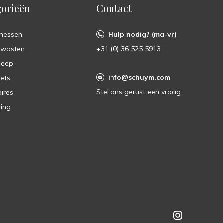
orieën
Contact
messen
Hulp nodig? (ma-vr)
kwasten
+31 (0) 36 525 5913
zeep
info@schuym.com
ets
Stel ons gerust een vraag.
ires
ing