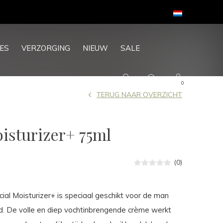
ES
VERZORGING
NIEUW
SALE
0
TERUG NAAR OVERZICHT
oisturizer+ 75ml
(0)
ial Moisturizer+ is speciaal geschikt voor de man
d. De volle en diep vochtinbrengende crème werkt