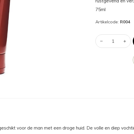
rustgevend en verz
75ml
Artikelcode:
R004
l geschikt voor de man met een droge huid. De volle en diep voc