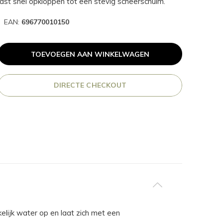
st snel opkloppen tot een stevig scheerschuim.
EAN:
696770010150
TOEVOEGEN AAN WINKELWAGEN
DIRECTE CHECKOUT
lijk water op en laat zich met een