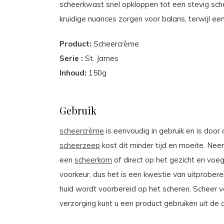
scheerkwast snel opkloppen tot een stevig sch
kruidige nuances zorgen voor balans, terwijl e
Product:
Scheercrème
Serie :
St. James
Inhoud:
150g
Gebruik
scheercrème
is eenvoudig in gebruik en is doo
scheerzeep
kost dit minder tijd en moeite. Nee
een
scheerkom
of direct op het gezicht en voeg 
voorkeur, dus het is een kwestie van uitprober
huid wordt voorbereid op het scheren. Scheer
verzorging kunt u een product gebruiken uit de