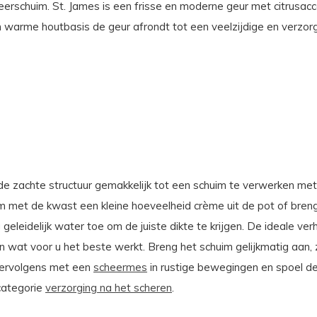
eerschuim. St. James is een frisse en moderne geur met citrusa
en warme houtbasis de geur afrondt tot een veelzijdige en verzor
r de zachte structuur gemakkelijk tot een schuim te verwerken me
m met de kwast een kleine hoeveelheid crème uit de pot of breng
geleidelijk water toe om de juiste dikte te krijgen. De ideale ver
en wat voor u het beste werkt. Breng het schuim gelijkmatig aa
 vervolgens met een
scheermes
in rustige bewegingen en spoel de
 categorie
verzorging na het scheren
.