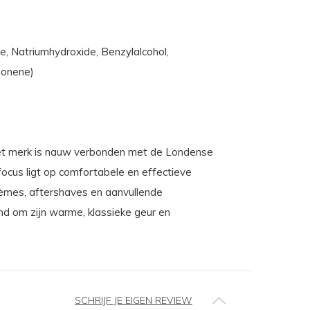
e, Natriumhydroxide, Benzylalcohol,
imonene)
 Het merk is nauw verbonden met de Londense
ocus ligt op comfortabele en effectieve
rèmes, aftershaves en aanvullende
nd om zijn warme, klassieke geur en
SCHRIJF JE EIGEN REVIEW