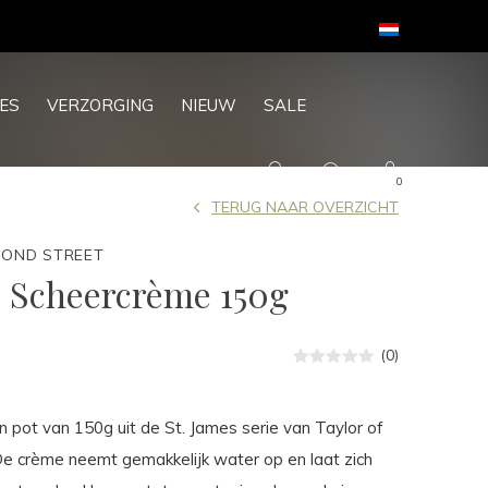
Goede service - ★★★★★ - Sinds 2013
ES
VERZORGING
NIEUW
SALE
0
TERUG NAAR OVERZICHT
BOND STREET
s Scheercrème 150g
(0)
 pot van 150g uit de St. James serie van Taylor of
De crème neemt gemakkelijk water op en laat zich