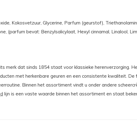
xide, Kokosvetzuur, Glycerine, Parfum (geurstof), Triethanolamin
one, (parfum bevat: Benzylsalicylaat, Hexyl cinnamal, Linalool, L
Brits merk dat sinds 1854 staat voor klassieke herenverzorging.
ducten met herkenbare geuren en een consistente kwaliteit. De f
eerroutine. Binnen het assortiment vindt u onder andere scheerc
od
lijn is een vaste waarde binnen het assortiment en staat beke