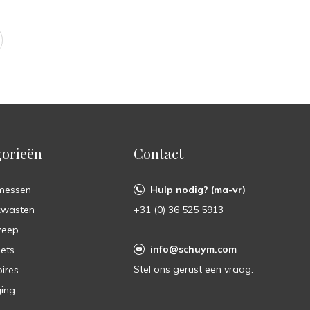
orieën
Contact
messen
Hulp nodig? (ma-vr)
kwasten
+31 (0) 36 525 5913
zeep
info@schuym.com
ets
Stel ons gerust een vraag.
ires
ing