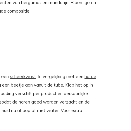
ccenten van bergamot en mandarijn. Bloemige en
gde compositie.
t een
scheerkwast
. In vergelijking met een
harde
 een beetje aan vanuit de tube. Klop het op in
houding verschilt per product en persoonlijke
n, zodat de haren goed worden verzacht en de
 huid na afloop af met water. Voor extra