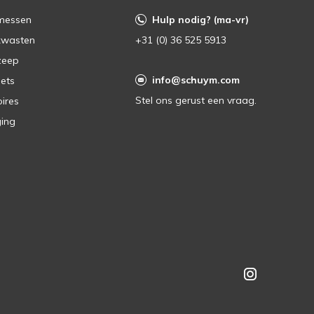
messen
Hulp nodig? (ma-vr)
kwasten
+31 (0) 36 525 5913
zeep
info@schuym.com
ets
Stel ons gerust een vraag.
ires
ing