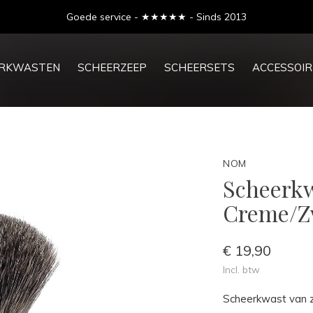
Goede service - ★★★★★ - Sinds 2013
ERKWASTEN
SCHEERZEEP
SCHEERSETS
ACCESSOIR
NOM
Scheerkw
Creme/Z
€ 19,90
Incl. btw
Scheerkwast van z