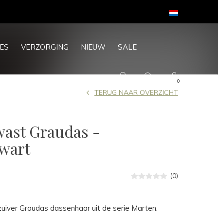
ES
VERZORGING
NIEUW
SALE
0
TERUG NAAR OVERZICHT
ast Graudas -
wart
(0)
uiver Graudas dassenhaar uit de serie Marten.