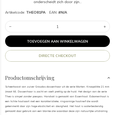
onderscheidt zich door zijn...
Artikelcode:
THEO81PA
EAN:
#N/A
TOEVOEGEN AAN WINKELWAGEN
DIRECTE CHECKOUT
Productomschrijving
Scheerkwast van zuiver Graudas dassenhaar uit de serie Marten. Knoopdikte 21 mm
(maat M). Dassenhaar is zacht en voelt prettig op de huid. Het design van de serie
Theo is simpel zonder poespas. Handvat is gemaakt van Essenhout. Esbomenhout is
een lichte houtsoort met een karakteristieke, ringvormige houtnerf die wordt
gekenmerkt door zijn hoge elasticiteit en stevigheid. Het hout is waterbestendig
gemaakt door gebruik van een blanke olie waardoor deze zijn natuurlijke uitstraling