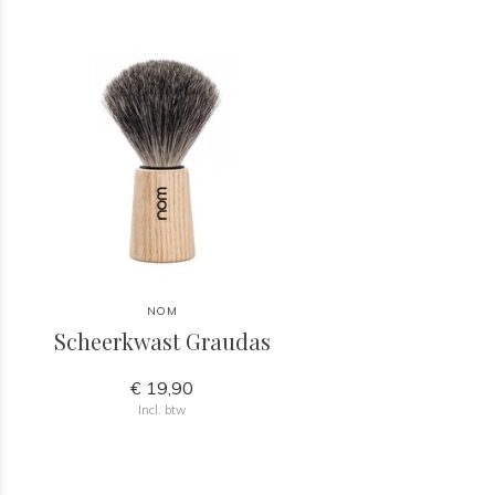
NOM
Scheerkwast Graudas
€ 19,90
Incl. btw