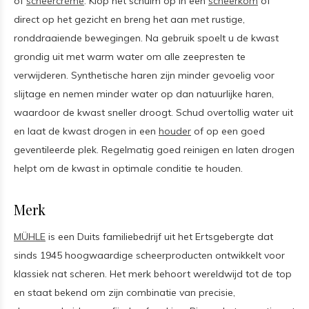
of
scheercrème
. Klop het schuim op in een
scheerkom
of
direct op het gezicht en breng het aan met rustige,
ronddraaiende bewegingen. Na gebruik spoelt u de kwast
grondig uit met warm water om alle zeepresten te
verwijderen. Synthetische haren zijn minder gevoelig voor
slijtage en nemen minder water op dan natuurlijke haren,
waardoor de kwast sneller droogt. Schud overtollig water uit
en laat de kwast drogen in een
houder
of op een goed
geventileerde plek. Regelmatig goed reinigen en laten drogen
helpt om de kwast in optimale conditie te houden.
Merk
MÜHLE
is een Duits familiebedrijf uit het Ertsgebergte dat
sinds 1945 hoogwaardige scheerproducten ontwikkelt voor
klassiek nat scheren. Het merk behoort wereldwijd tot de top
en staat bekend om zijn combinatie van precisie,