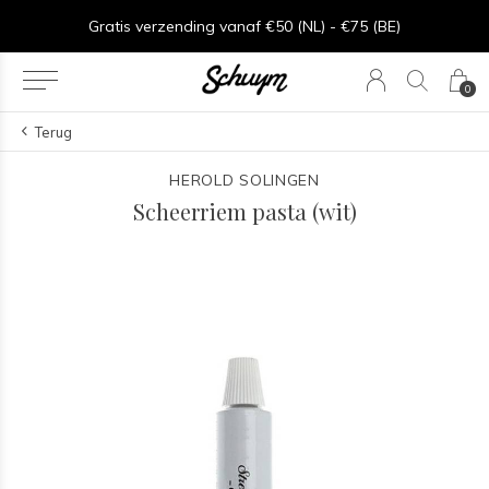
⏱︎ Snelle Levering - Op werkdagen voor 15:00 besteld = zelfde dag verzonden
Gratis verzending vanaf €50 (NL) - €75 (BE)
0
Terug
HEROLD SOLINGEN
Scheerriem pasta (wit)