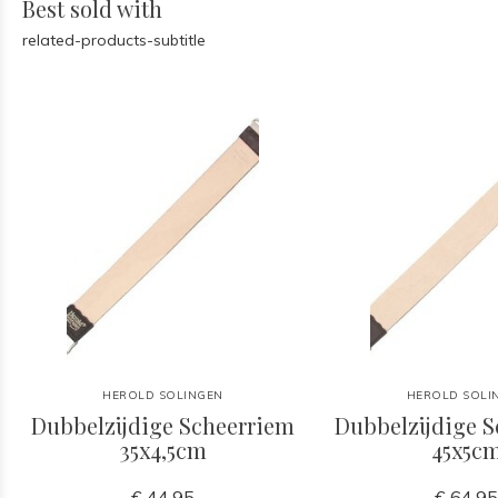
Best sold with
related-products-subtitle
HEROLD SOLINGEN
HEROLD SOLI
Dubbelzijdige Scheerriem
Dubbelzijdige 
35x4,5cm
45x5c
€ 44,95
€ 64,9