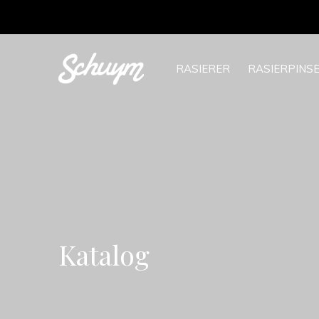
RASIERER
RASIERPINS
Katalog