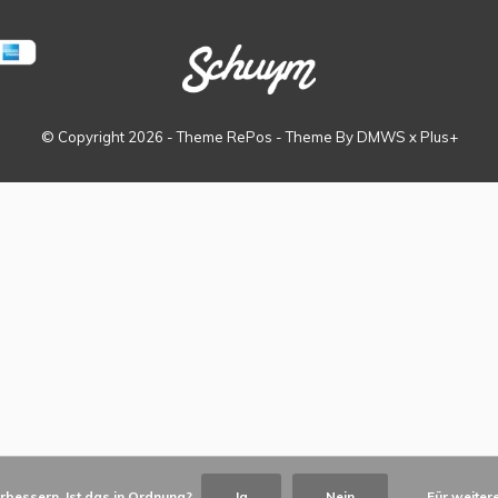
© Copyright
2026
- Theme RePos - Theme By
DMWS
x
Plus+
rbessern. Ist das in Ordnung?
Ja
Nein
Für weiter