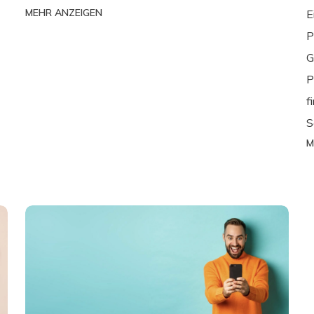
MEHR ANZEIGEN
E
P
G
P
f
S
M