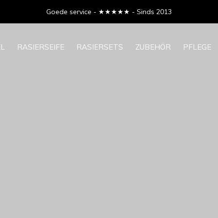
Goede service - ★★★★★ - Sinds 2013
EL
RASIERSEIFE
RASIERSETS
ZUBEHÖR
PFLEGE