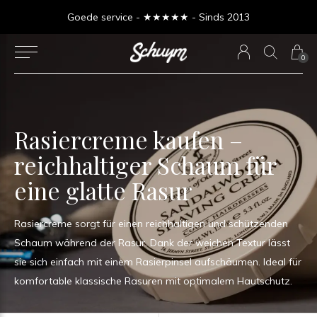
Goede service - ★★★★★ - Sinds 2013
0
Rasiercreme kaufen –
reichhaltiger Schaum für
eine glatte Rasur
Rasiercreme sorgt für einen reichhaltigen und schützenden
Schaum während der Rasur. Dank der weichen Textur lässt
sie sich einfach mit einem Rasierpinsel aufschäumen. Ideal für
komfortable klassische Rasuren mit optimalem Hautschutz.