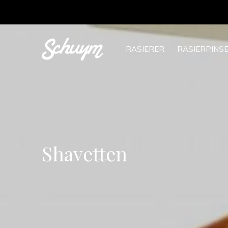
RASIERER
RASIERPINS
Shavetten