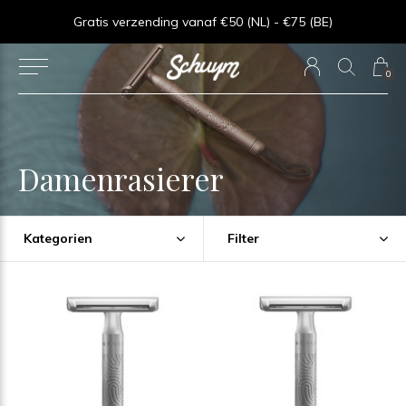
⏱︎ Snelle Levering - Op werkdagen voor 15:00 besteld = zelfde dag verzonden
Gratis verzending vanaf €50 (NL) - €75 (BE)
0
Damenrasierer
Kategorien
Filter