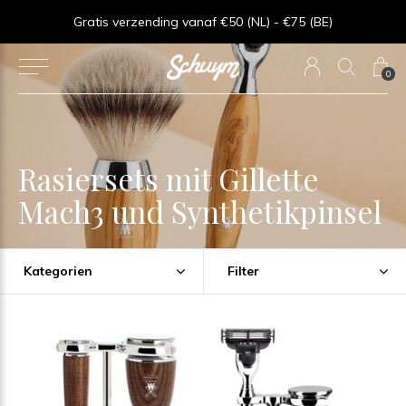
Goede service - ★★★★★ - Sinds 2013
0
Rasiersets mit Gillette
Mach3 und Synthetikpinsel
Kategorien
Filter