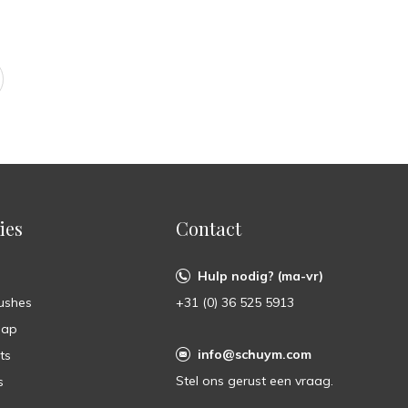
ies
Contact
Hulp nodig? (ma-vr)
ushes
+31 (0) 36 525 5913
oap
info@schuym.com
ts
Stel ons gerust een vraag.
s