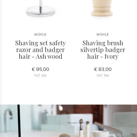
MÜHLE
MÜHLE
Shaving set safety
Shaving brush
razor and badger
silvertip badger
hair - Ash wood
hair - Ivory
€ 95,00
€ 83,00
Incl. tax
Incl. tax