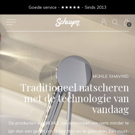
Goede service - ★★★★★ - Sinds 2013
0
MÜHLE SHAVING
Traditioneel natscheren
met de technologie van
vandaag
De producten van MÜHLE zijn ontworpen om niets minder te
zijn dan een genot om te bezitten en te gebruiken. Een must-