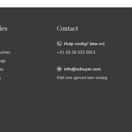
ies
Contact
Hulp nodig? (ma-vr)
ushes
+31 (0) 36 525 5913
oap
info@schuym.com
ts
Stel ons gerust een vraag.
s