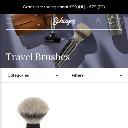
⏱︎ Snelle Levering - Op werkdagen voor 15:00 besteld = zelfde dag verzonden
Gratis verzending vanaf €50 (NL) - €75 (BE)
0
Travel Brushes
Categories
Filters