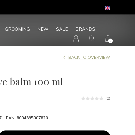
GROOMING
NEW
SALE
BRANDS
0
BACK TO OVERVIEW
ve balm 100 ml
(0)
7
EAN:
8004395007820