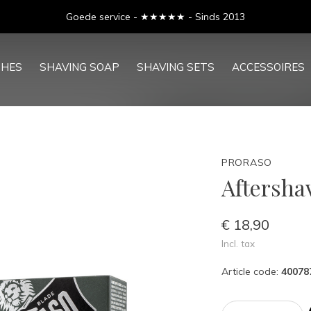
Goede service - ★★★★★ - Sinds 2013
SHES
SHAVING SOAP
SHAVING SETS
ACCESSOIRES
PRORASO
Aftersha
€ 18,90
Incl. tax
Article code:
40078