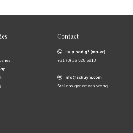
ies
Contact
Hulp nodig? (ma-vr)
ushes
+31 (0) 36 525 5913
oap
info@schuym.com
ts
Stel ons gerust een vraag.
s