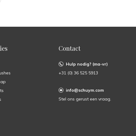
ies
Contact
Hulp nodig? (ma-vr)
ushes
+31 (0) 36 525 5913
oap
info@schuym.com
ts
Stel ons gerust een vraag.
s