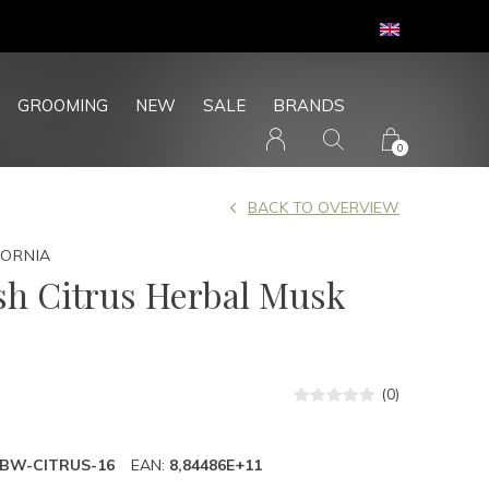
GROOMING
NEW
SALE
BRANDS
0
BACK TO OVERVIEW
FORNIA
h Citrus Herbal Musk
(0)
IBW-CITRUS-16
EAN:
8,84486E+11