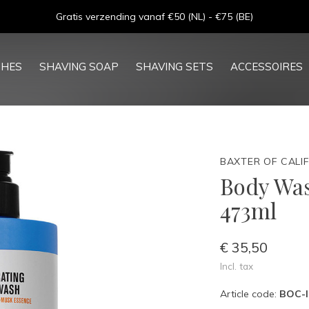
Gratis verzending vanaf €50 (NL) - €75 (BE)
SHES
SHAVING SOAP
SHAVING SETS
ACCESSOIRES
BAXTER OF CALI
Body Was
473ml
€ 35,50
Incl. tax
Article code:
BOC-